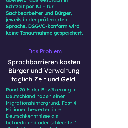
Echtzeit per KI – für
Sachbearbeiter und Bürger,
jeweils in der präferierten
Sprache. DSGVO-konform wird
keine Tonaufnahme gespeichert.
Das Problem
Sprachbarrieren kosten
Bürger und Verwaltung
täglich Zeit und Geld.
Rund 20 % der Bevölkerung in
Deutschland haben einen
Migrationshintergrund. Fast 4
Millionen bewerten ihre
Deutschkenntnisse als
befriedigend oder schlechter* -