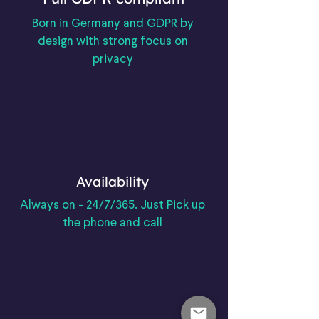
Born in Germany and GDPR by
design with strong focus on
privacy
Availability
Always on - 24/7/365. Just Pick up
the phone and call