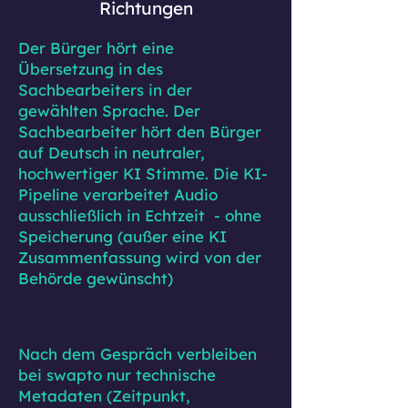
Richtungen
Der Bürger hört eine
Übersetzung in des
Sachbearbeiters in der
gewählten Sprache. Der
Sachbearbeiter hört den Bürger
auf Deutsch in neutraler,
hochwertiger KI Stimme. Die KI-
Pipeline verarbeitet Audio
ausschließlich in Echtzeit - ohne
Speicherung (außer eine KI
Zusammenfassung wird von der
Behörde gewünscht)
Nach dem Gespräch verbleiben
bei swapto nur technische
Metadaten (Zeitpunkt,