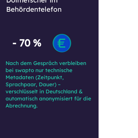
Dolmetscher im
Behördentelefon
- 70 %
Nach dem Gespräch verbleiben
bei swapto nur technische
Metadaten (Zeitpunkt,
Sprachpaar, Dauer) –
verschlüsselt in Deutschland &
automatisch anonymisiert für die
Abrechnung.