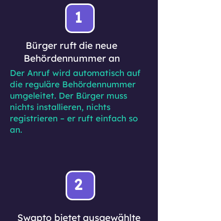
1
Bürger ruft die neue
Behördennummer an
Der Anruf wird automatisch auf
die reguläre Behördennummer
umgeleitet. Der Bürger muss
nichts installieren, nichts
registrieren – er ruft einfach so
an.
2
Swapto bietet ausgewählte