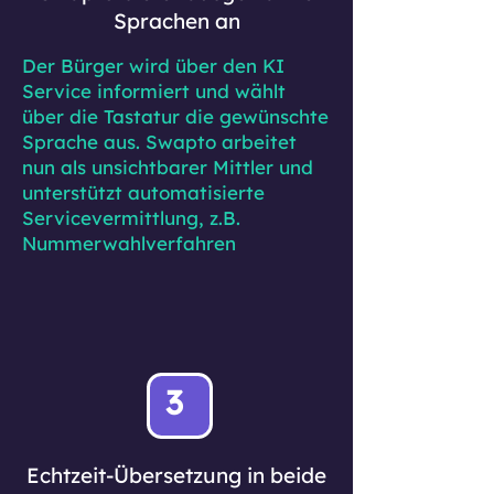
Sprachen an
Der Bürger wird über den KI
Service informiert und wählt
über die Tastatur die gewünschte
Sprache aus. Swapto arbeitet
nun als unsichtbarer Mittler und
unterstützt automatisierte
Servicevermittlung, z.B.
Nummerwahlverfahren
3
Echtzeit-Übersetzung in beide