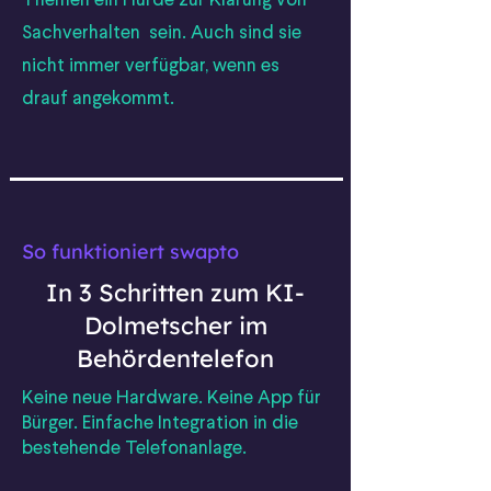
Themen ein Hürde zur Klärung von
Sachverhalten sein. Auch sind sie
nicht immer verfügbar, wenn es
drauf angekommt.
So funktioniert swapto
In 3 Schritten zum KI-
Dolmetscher im
Behördentelefon
Keine neue Hardware. Keine App für
Bürger. Einfache Integration in die
bestehende Telefonanlage.