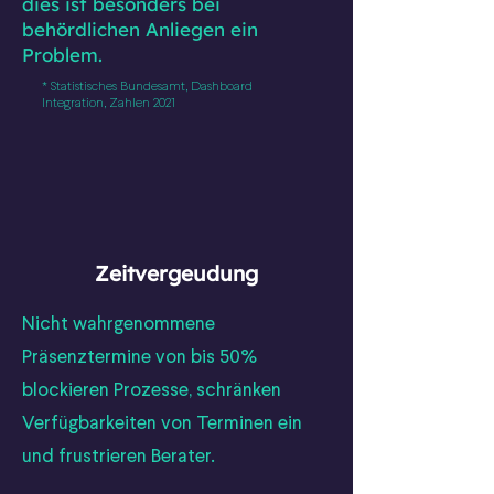
dies ist
besonders bei
behördlichen Anliegen ein
Problem.
* Statistisches Bundesamt, Dashboard
Integration, Zahlen 2021
Zeitvergeudung
Nicht wahrgenommene
Präsenztermine von bis 50%
blockieren Prozesse, schränken
Verfügbarkeiten von Terminen ein
und frustrieren Berater.