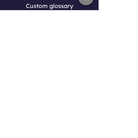
Custom glossary
Fully customisable glossaries that
respect your vocabulary and
abbreviations.
Device agnostic
Works on any phone (PSTN, mobile,
SIP)