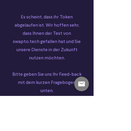
Es scheint, dass ihr Token
abgelaufen ist. Wir hoffen sehr,
dass Ihnen der Test von
swapto.tech gefallen hat und Sie
unsere Dienste in der Zukunft
nutzen möchten.
Bitte geben Sie uns Ihr Feed-back
mit dem kurzen Fragebogen
unten.
Bitte teilen Sie uns mit, wie es gelaufen ist.
Cookies